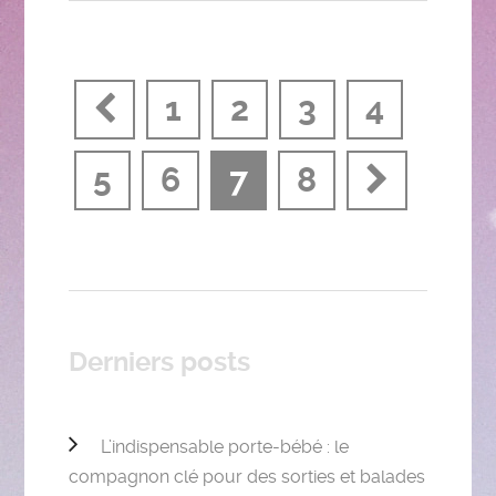
1
2
3
4
5
6
7
8
Derniers posts
L’indispensable porte-bébé : le
compagnon clé pour des sorties et balades