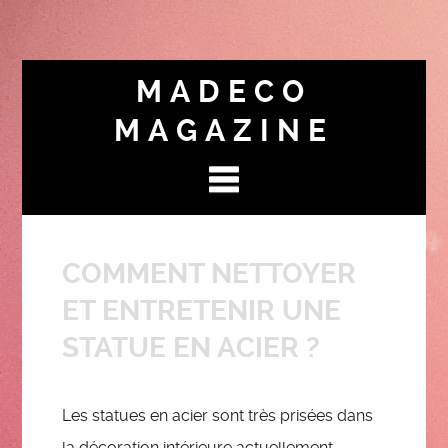
MADECO
MAGAZINE
COMMENT NETTOYER
ET ENTRETENIR UNE
STATUE EN ACIER ?
Les statues en acier sont très prisées dans
la décoration intérieure actuellement.