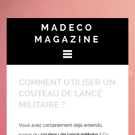
MADECO
MAGAZINE
COMMENT UTILISER UN
COUTEAU DE LANCÉ
MILITAIRE ?
Vous avez certainement déjà entendu
parler du
couteau de lancé militaire
? Ce