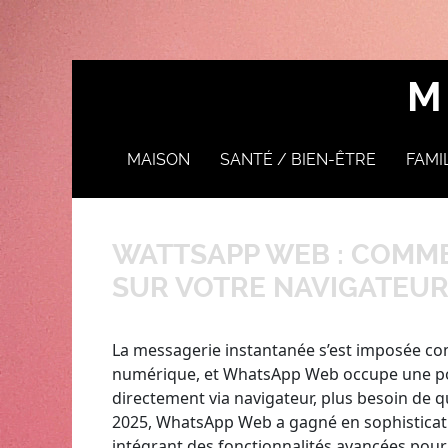
M
MAISON
SANTÉ / BIEN-ÊTRE
FAMI
DÉCORATION ET
ACCESSOIRES
WATTSAPP WEB : COMME
SUR VOTRE NAVIGATEUR 
La messagerie instantanée s’est imposée c
numérique, et WhatsApp Web occupe une posi
directement via navigateur, plus besoin de q
2025, WhatsApp Web a gagné en sophisticati
intégrant des fonctionnalités avancées pou