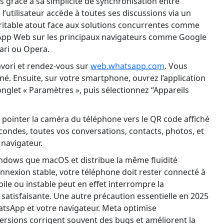
s grâce à sa simplicité de synchronisation entre
l’utilisateur accède à toutes ses discussions via un
véritable atout face aux solutions concurrentes comme
App Web sur les principaux navigateurs comme Google
ari ou Opera.
vori et rendez-vous sur
web.whatsapp.com
. Vous
né. Ensuite, sur votre smartphone, ouvrez l’application
onglet « Paramètres », puis sélectionnez “Appareils
 de pointer la caméra du téléphone vers le QR code affiché
condes, toutes vos conversations, contacts, photos, et
 navigateur.
ndows que macOS et distribue la même fluidité
onnexion stable, votre téléphone doit rester connecté à
ile ou instable peut en effet interrompre la
satisfaisante. Une autre précaution essentielle en 2025
atsApp et votre navigateur. Meta optimise
 versions corrigent souvent des bugs et améliorent la