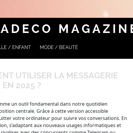
ADECO MAGAZIN
LLE / ENFANT
MODE / BEAUTÉ
NT UTILISER LA MESSAGERIE
EN 2025 ?
omme un outil fondamental dans notre quotidien
tion centrale. Grâce à cette version accessible
uitter votre ordinateur pour suivre vos conversations. En
on, s’adaptant aux nouveaux usages informatiques et
r rivaliser avec des concurrents comme Telegram ou