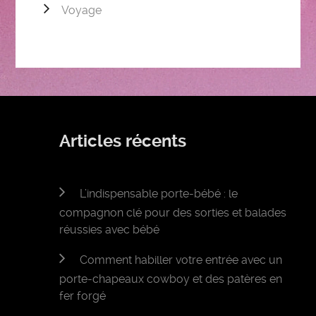
Voyage
Articles récents
L’indispensable porte-bébé : le
compagnon clé pour des sorties et balades
réussies avec bébé
Comment habiller votre entrée avec un
porte-chapeaux cowboy et des patères en
fer forgé