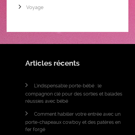
Voyage
Articles récents
L’indispensable porte-bébé : le
compagnon clé pour des sorties et balades
réussies avec bébé
Comment habiller votre entrée avec un
porte-chapeaux cowboy et des patères en
fer forgé