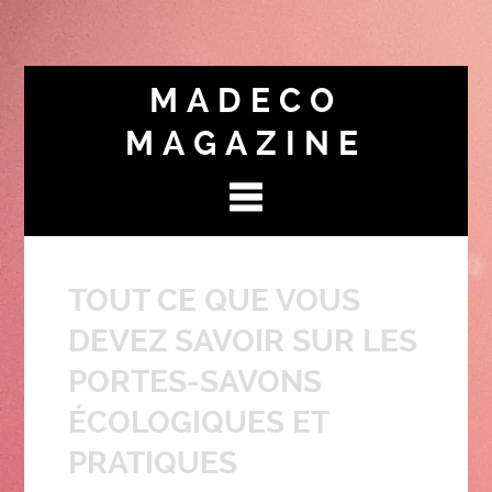
MADECO
MAGAZINE
TOUT CE QUE VOUS
DEVEZ SAVOIR SUR LES
PORTES-SAVONS
ÉCOLOGIQUES ET
PRATIQUES