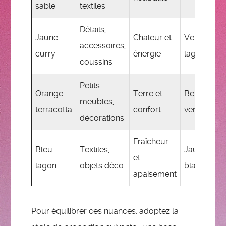
sable
textiles
Détails,
Jaune
Chaleur et
Vert forêt,
accessoires,
curry
énergie
lagon
coussins
Petits
Orange
Terre et
Beige sable
meubles,
terracotta
confort
vert forêt
décorations
Fraîcheur
Bleu
Textiles,
Jaune curr
et
lagon
objets déco
blanc cass
apaisement
Pour équilibrer ces nuances, adoptez la