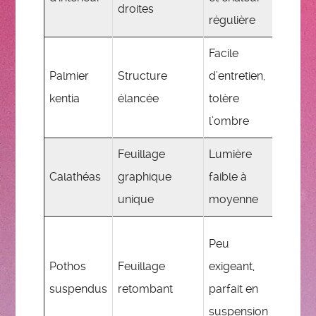
droites
marqu
régulière
Facile
Apport
Palmier
Structure
d’entretien,
de la
kentia
élancée
tolère
vertical
l’ombre
à l’esp
Feuillage
Lumière
Ambia
Calathéas
graphique
faible à
artisti
unique
moyenne
et orig
Dynam
Peu
l’espa
Pothos
Feuillage
exigeant,
avec le
suspendus
retombant
parfait en
hauteu
suspension