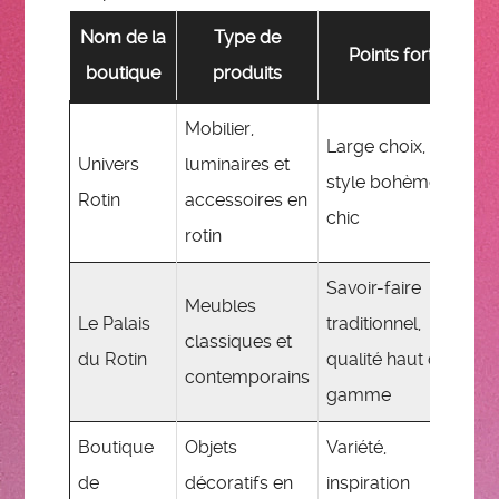
Nom de la
Type de
Points forts
Ac
boutique
produits
Mobilier,
Large choix,
En
Univers
luminaires et
style bohème
m
Rotin
accessoires en
chic
p
rotin
Savoir-faire
Meubles
Le Palais
traditionnel,
R
classiques et
du Rotin
qualité haut de
su
contemporains
gamme
Boutique
Objets
Variété,
de
décoratifs en
inspiration
V