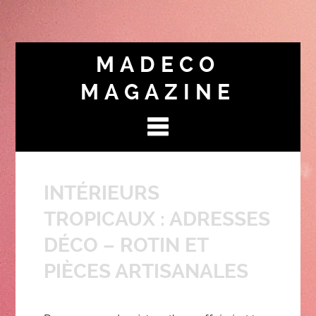
MADECO
MAGAZINE
INTÉRIEURS
TROPICAUX : ADRESSES
DÉCO – ROTIN ET
PIÈCES ARTISANALES