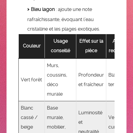
Bleu lagon
: ajoute une note
rafraîchissante, évoquant l’eau
cristalline et les plages exotiques.
Usage
Effet sur la
Associat
Couleur
conseillé
pièce
recomman
Murs,
coussins,
Profondeur
Blanc cass
Vert forêt
déco
et fraîcheur
terracotta
murale
Blanc
Base
Luminosité
cassé /
murale,
Vert forêt,
et
beige
mobilier,
curry
neutralité