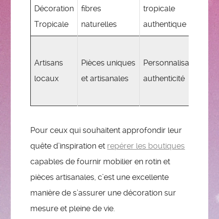
Décoration
fibres
tropicale
li
Tropicale
naturelles
authentique
P
Artisans
Pièces uniques
Personnalisation,
d
locaux
et artisanales
authenticité
m
at
Pour ceux qui souhaitent approfondir leur
quête d’inspiration et
repérer les boutiques
capables de fournir mobilier en rotin et
pièces artisanales, c’est une excellente
manière de s’assurer une décoration sur
mesure et pleine de vie.