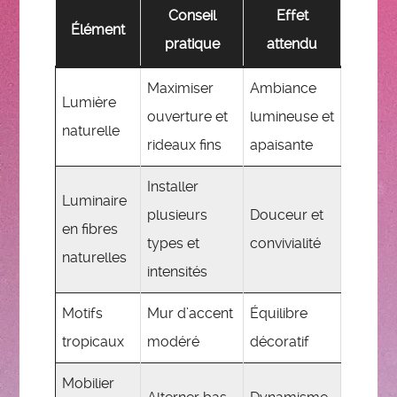
Conseil
Effet
Élément
pratique
attendu
Maximiser
Ambiance
Lumière
ouverture et
lumineuse et
naturelle
rideaux fins
apaisante
Installer
Luminaire
plusieurs
Douceur et
en fibres
types et
convivialité
naturelles
intensités
Motifs
Mur d’accent
Équilibre
tropicaux
modéré
décoratif
Mobilier