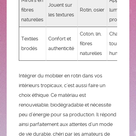
Miroirs en
Apportent
Jouent sur
fibres
Rotin, osier
lumière et
les textures
naturelles
profondeur
Coton, lin,
Chaleur et
Textiles
Confort et
fibres
touche
brodés
authenticité
naturelles
humaine
Intégrer du mobilier en rotin dans vos
intérieurs tropicaux, c’est aussi faire un
choix éthique. Ce matériau est
renouvelable, biodégradable et nécessite
peu d’énergie pour sa production. Il répond
ainsi parfaitement aux attentes d’un mode
de vie durable, chéri par les amateurs de