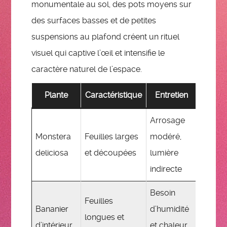
monumentale au sol, des pots moyens sur
des surfaces basses et de petites
suspensions au plafond créent un rituel
visuel qui captive l’œil et intensifie le
caractère naturel de l’espace.
Plante
Caractéristique
Entretien
Effet 
Arrosage
Impres
Monstera
Feuilles larges
modéré,
de vo
deliciosa
et découpées
lumière
et
indirecte
exotis
Besoin
Feuilles
Touch
Bananier
d’humidité
longues et
tropica
d’intérieur
et chaleur