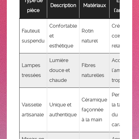
Type de
Effet sur
Description
Matériaux
pièce
l’ambiance
Confortable
Créer un
Fauteuil
Rotin
et
coin détent
suspendu
naturel
esthétique
relaxant
Lumière
Accentue
Lampes
Fibres
douce et
l’ambiance
tressées
naturelles
chaude
tropicale
Personnalis
Céramique
Vaisselle
Unique et
la table ave
façonnée
artisanale
authentique
du
à la main
caractère