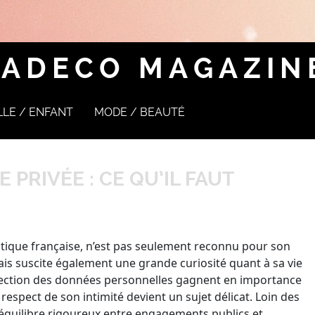
ADECO MAGAZIN
LLE / ENFANT
MODE / BEAUTÉ
PRIVÉE : CE QU’IL FAUT
tique française, n’est pas seulement reconnu pour son
ais suscite également une grande curiosité quant à sa vie
otection des données personnelles gagnent en importance
 respect de son intimité devient un sujet délicat. Loin des
quilibre rigoureux entre engagements publics et