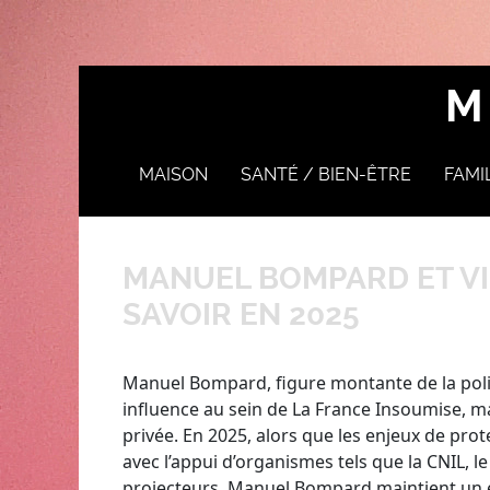
M
MAISON
SANTÉ / BIEN-ÊTRE
FAMI
DÉCORATION ET
ACCESSOIRES
MANUEL BOMPARD ET VIE 
SAVOIR EN 2025
Manuel Bompard, figure montante de la poli
influence au sein de La France Insoumise, m
privée. En 2025, alors que les enjeux de pr
avec l’appui d’organismes tels que la CNIL, le
projecteurs, Manuel Bompard maintient un é