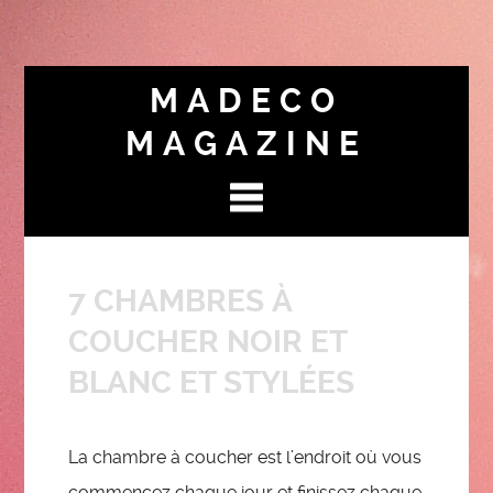
MADECO
MAGAZINE
7 CHAMBRES À
COUCHER NOIR ET
BLANC ET STYLÉES
La chambre à coucher est l’endroit où vous
commencez chaque jour et finissez chaque