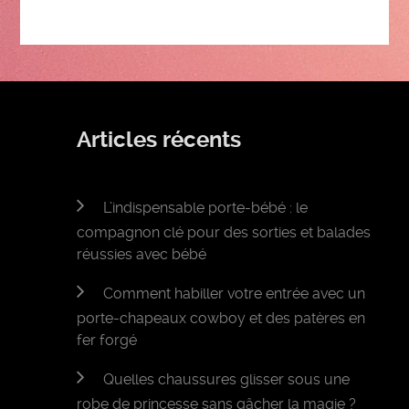
Articles récents
L’indispensable porte-bébé : le
compagnon clé pour des sorties et balades
réussies avec bébé
Comment habiller votre entrée avec un
porte-chapeaux cowboy et des patères en
fer forgé
Quelles chaussures glisser sous une
robe de princesse sans gâcher la magie ?